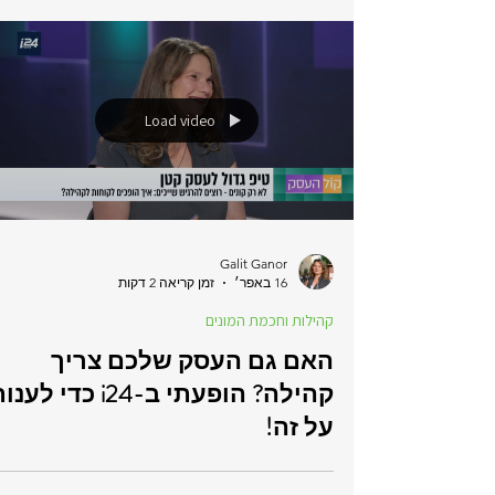
קורס ניהול קהילות
Load video
Galit Ganor
16 באפר׳
זמן קריאה 2 דקות
קהילות וחכמת המונים
האם גם העסק שלכם צריך
קהילה? הופעתי ב-i24 כדי לענ
על זה!