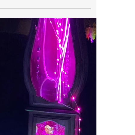
Galit Ganor
10 בדצמ׳ 2025
זמן קריאה 1 דקות
קהילות וחכמת המונים
פודקאסט איך לבנות קהילה -
נגה מיבר וגלית גנאור