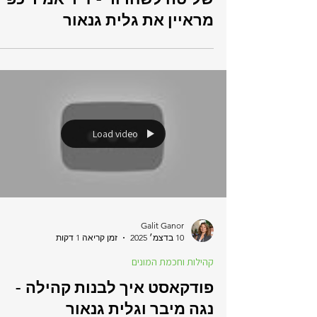
Galit Ganor
30 בדצמ׳ 2025
זמן קריאה 2 דקות
קהילות וחכמת המונים
פודקאסט - ניהול קהילה: בין
שליטה לשחרור - ד"ר אמיר כפיר
מראיין את גלית גנאור
Load video