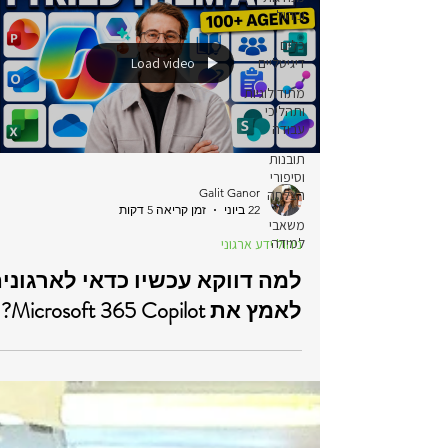
וניהול
כלים
דיגיטליים
Load video
מתודולוגיות
ותהליכי
עבודה
תובנות
וסיפורי
Galit Ganor
הצלחה
22 ביוני
זמן קריאה 5 דקות
משאבי
למידה
ניהול ידע ארגוני
למה דווקא עכשיו כדאי לארגוני
לאמץ את Microsoft 365 Copilot?