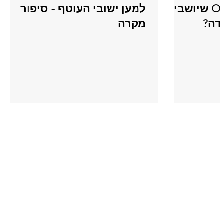
הכלים של Office 365 שיושבים
למען ישובי העוטף - סיפור
דה?
מקרה