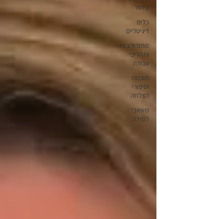
וניהול
כלים
דיגיטליים
מתודולוגיות
ותהליכי
עבודה
תובנות
וסיפורי
הצלחה
משאבי
למידה