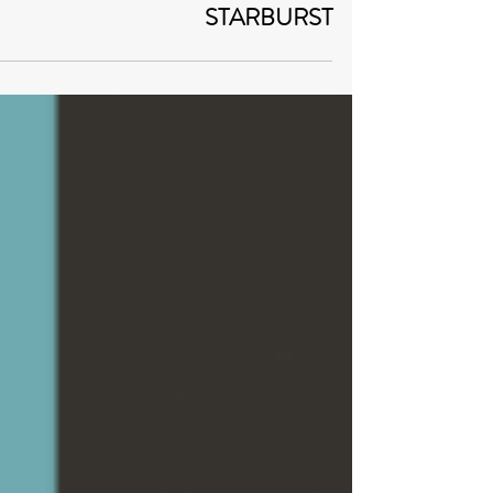
קהילות וחכמת המונים
סרטון: אקוסיסטם שתומך
בתוכניות פיתוח בחלל -
STARBURST