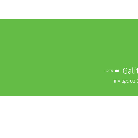
בלוג
בוגרים - קורס קהילות
לקוחות
סביבה לקו
Gali
אדמין
במעקב אחר