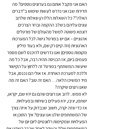
האם אני מקבל אותם גם בערוצים נוספים? מה 
תדירות שבו אני נדרש לעשות שימוש ב"דברים 
האלה"? כל השאלות הללו הן שאלות שלרוב 
עונים עליהם בשלב ההקמה וברור הצרכים.
דוגמא פשוטה למשל מהעולם של פורטלים 
ארגוניים – אם יש בפורטל גישה לכל המערכות 
הארגוניות (וזה קיים רק שם, ולא בעוד מיליון 
מקומות נוספים) ואנו נדרשים להיכנס לשם מספר 
פעמים ביום, אז הכניסה תהיה רבה, אבל כל מה 
שיעשה המשתתף בפורטל זה ללחוץ על הקישור 
וללכת למערכת האחרת. אז אולי הם נכנסו, אבל 
מיד המשיכו הלאה… האם זה טוב? האם זה מה 
שאנו רוצים שיקרה?
לא ממש.. לרוב אנו רוצים שהם גם יהיו שם, יקראו, 
ישתפו, יגיבו, יהיו פעילים בשיחות ובפעילויות.
אז כדי שזה יקרה, חשוב שנבדוק על איזה צורך 
של המשתתפים שלנו אנו עונים? איך התוכן או 
הפעילויות שמקיימות רלוונטיים ליום יום של 
המשתתפים שלי? ובעיקר לאחר שכבר השקנו את 