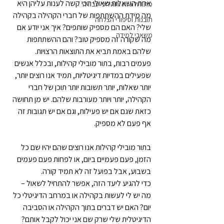
אחת השאלות שאולי הכי קשה לענות עליהן היא 
מתודולוגיות ותהליכי עבודה
מה מידת ההשתתפות של חברי הקהילה בקהילה 
תובנות וסיפורי הצלחה
שלי? האם הם מספיק שותפים? איך אני יודע אם 
משאבי למידה
מה שקורה זה מספיק טוב? והם ההשתתפות 
שלהם באמת תביא את התוצאות הרצויות.
פעמים רבות, בתור מובילי קהילות, ובכלל אנשים 
שפעילים במדיות דיגיטליות, תמיד אנו רוצים יותר, 
יותר שאלות, יותר תשובות יותר תוכן של חברי 
הקהילה, יותר ויותר מעורבות שלהם. יש מן תחושה 
כזאת שגם אם יש פעילות, וגם אם יש תגובות זה 
אף פעם לא מספיק.
בתור מובילי קהילות אנו רוצים שהם יהיו שם כל 
הזמן, פעם פעמיים ביום, או לפחות פעם פעמים 
בשבוע, אבל בפועל זה לא תמיד קורה.
כדי להגיע ליעד הזה, אפשר להתחיל לשאול – 
מה יש לי לעשות בקהילה או במרחב הדיגיטלי כל 
יום? האם יש דברים בתוך הקהילה או הסביבה 
הדיגיטלית שלי שרק שם אני יכול לקבל אותם? 