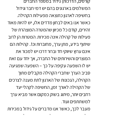
קורסים, הדרכות) גידול במספר החברים 
המשלמים בארגונים בהם יש דמי חבר וגידול 
בחשיפה לארגון כתוצאה מפעילות הקהילה.
כאשר אנו באים לבחון מדדים אלו, יש להיות מאוד 
זהירים, קודם כל מכיוון שהמטרה המוצהרת של 
פעילות של קהילה אינה מכירות. המטרות הן לרוב 
שיתוף בידע, מתן ערך, מחוברות וכו'.. קהילות הם 
אינם ערוץ שיווקי חד וברור דרכו יש למכור את 
המוצרים והשירותים של החברה, אך יחד עם זאת 
יש לו השפעה עקיפה על כך – השפעה שמגיעה 
סביב הערך שחברי הקהילה מקבלים מתוך 
הקהילה, הנכונות של הארגון לתת מענה לצרכים 
של הקהילה לאורך זמן, החשיפה לקהלי יעד 
רחבים יותר, מיתוג בשוק כמקום אשר מביא ערך 
למשתתפים ועוד.
מעבר לכך, כאשר אנו מדברים על גידול במכירות 
של חברה, קשה מאוד לזקוף את הגידול רק 
לקהילה. ארגונים רבים עושים מאמצים מגוונים 
בתחום של מכירות, החל משיווק, יצירת מודעות 