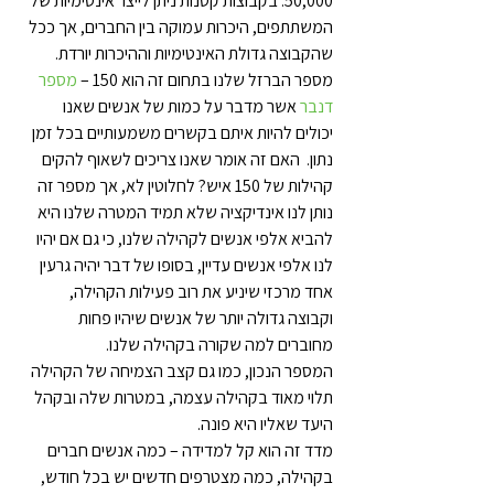
50,000. בקבוצות קטנות ניתן לייצר אינטימיות של 
המשתתפים, היכרות עמוקה בין החברים, אך ככל 
שהקבוצה גדולת האינטימיות וההיכרות יורדת. 
מספר הברזל שלנו בתחום זה הוא 150 – 
מספר 
דנבר
 אשר מדבר על כמות של אנשים שאנו 
יכולים להיות איתם בקשרים משמעותיים בכל זמן 
נתון.  האם זה אומר שאנו צריכים לשאוף להקים 
קהילות של 150 איש? לחלוטין לא, אך מספר זה 
נותן לנו אינדיקציה שלא תמיד המטרה שלנו היא 
להביא אלפי אנשים לקהילה שלנו, כי גם אם יהיו 
לנו אלפי אנשים עדיין, בסופו של דבר יהיה גרעין 
אחד מרכזי שיניע את רוב פעילות הקהילה, 
וקבוצה גדולה יותר של אנשים שיהיו פחות 
מחוברים למה שקורה בקהילה שלנו.
המספר הנכון, כמו גם קצב הצמיחה של הקהילה 
תלוי מאוד בקהילה עצמה, במטרות שלה ובקהל 
היעד שאליו היא פונה.
מדד זה הוא קל למדידה – כמה אנשים חברים 
בקהילה, כמה מצטרפים חדשים יש בכל חודש, 