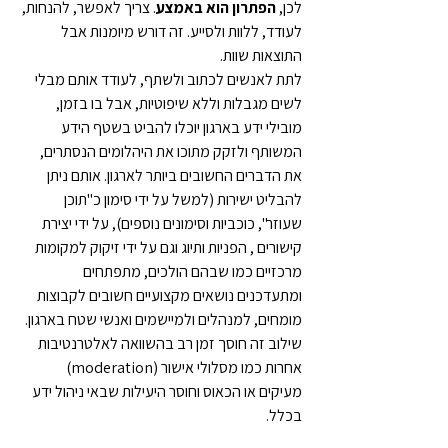
לכן, 
הפתרון הוא באמצע
. צריך לאפשר, להנחות, 
לעודד, ללוות ולסייע. זה דורש מיומנות אבל 
התוצאות שוות. 
לתת לאנשים לכתוב ולשתף, לעודד אותם מבלי 
לשים מגבלות וללא שיפוטיות, אבל בו בזמן, 
מובילי ידע בארגון יוכלו להביט בשטף הידע 
המשותף ולזקק מתוכו את היהלומים הנסתרים, 
את הדברים החשובים ביותר לארגון. אותם ניתן 
להבליט ישירות (למשל על ידי סימון כ"תוכן 
שעוזר", כוכביות וסימונים נוספים), על ידי יצירת 
קישורים , הפניות ותיוג וגם על ידי זיקוק למקומות 
מרכזיים כמו שבהם הולכים, מתפתחים 
ומתעדכנים נושאים מקצועיים חשובים לקבוצות 
מומחים, למנהלים ולמיישמים ואנשי שטח בארגון. 
שילוב זה חוסך זמן רב בהשוואה לאלטרנטיבות 
אחרות כמו מסלולי אישור (moderation) 
מעיקים או הכאוס וחוסר היעילות שבאי ניהול ידע 
בכלל.