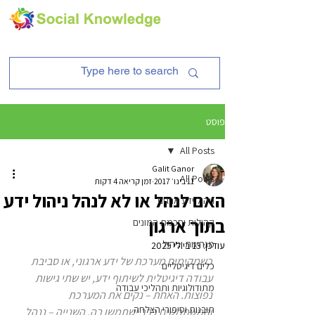
פוסט
All Posts
Galit Ganor
All Posts
11 בינו׳ 2017
זמן קריאה 4 דקות
האם לנהל או לא לנהל ניהול ידע
ניהול ידע ארגוני
בתוך ארגון
קהילות וחכמת המונים
מנהיגות וניהול
עודכן:
13 ביולי 2025
כשמקימים מערכת של ידע ארגוני, או סביבת 
כלים דיגיטליים
עבודה דיגיטלית לשיתוף ידע, יש שתי גישות 
מתודולוגיות ותהליכי עבודה
נפוצות. האחת – נקים את המערכת 
תובנות וסיפורי הצלחה
והמשתמשים כבר ישתמשו בה. השנייה – ננהל 