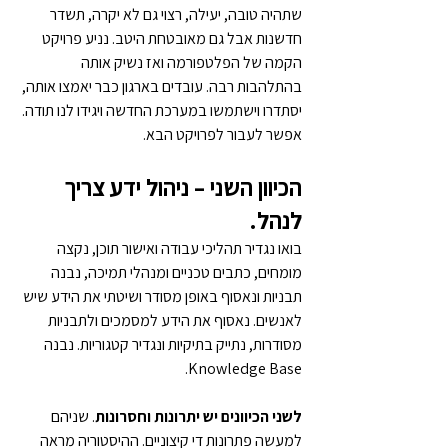
שתהיה טובה, יעילה, רצוי גם לא יקרה, תשדר 
חדשנות אבל גם מאובטחת היטב. נניע פרויקט 
הקמה של הפלטפורמה ואז נשיק אותה 
בהתלהבות רבה. עובדים בארגון כבר יאמצו אותה, 
יסתדרו וישתמשו במערכת החדשה ויגידו לנו תודה. 
אפשר לעבור לפרויקט הבא.
הכיוון השני – ניהול ידע צריך 
לנהל. 
בואו נגדיר תהליכי עבודה ואישור תוכן, נקצה 
מומחים, כתבים טכניים ומנהלי תמיכה, נבנה 
תבניות ונאסוף באופן מסודר ושיטתי את הידע שיש 
לאנשים. נאסוף את הידע למסמכים ולתבניות 
מסודרות, נתייק בתיקיות ונגדיר קטגוריות. נבנה 
Knowledge Base.
לשני הכיוונים יש יתרונות וחסרונות
. שניהם 
למעשה פתרונות די קיצוניים. ההיסטוריה מראה 