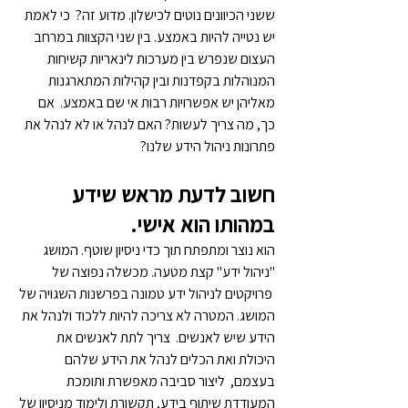
ששני הכיוונים נוטים לכישלון. מדוע זה?  כי לאמת 
יש נטייה להיות באמצע. בין שני הקצוות במרחב 
העצום שנפרש בין מערכות לינאריות קשיחות 
המנוהלות בקפדנות ובין קהילות המתארגנות 
מאליהן יש אפשרויות רבות אי שם באמצע.  אם 
כך, מה צריך לעשות? האם לנהל או לא לנהל את 
פתרונות ניהול הידע שלנו?
חשוב לדעת מראש שידע 
במהותו הוא אישי. 
הוא נוצר ומתפתח תוך כדי ניסיון שוטף. המושג 
"ניהול ידע" קצת מטעה. מכשלה נפוצה של 
 פרויקטים לניהול ידע טמונה בפרשנות השגויה של 
המושג. המטרה לא צריכה להיות ללכוד ולנהל את 
הידע שיש לאנשים.  צריך לתת לאנשים את 
היכולת ואת הכלים לנהל את הידע שלהם 
בעצמם,  ליצור סביבה מאפשרת ותומכת 
המעודדת שיתוף בידע, תקשורת ולימוד מניסיון של 