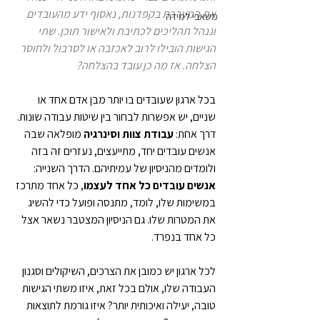
את המערכת בקפדנות, נאסוף ידע מהעובדים 
משאבי למידה
וננהל תהליכים לכתיבת ולאישור תוכן. שתי 
הגישות הובילו לרוב לאכזבה או לסרבול ולחוסר 
הצלחה. אז מה כן עובד בהצלחה?
בכל ארגון שעובדים בו יותר מבן אדם אחד או 
שניים, יש אפשרות לבחור בין שיטות עבודה שונות. 
דרך אחת: 
עבודת צוות וסינרגיה
 מופלאה שבה 
אנשים עובדים יחד, מתייעצים, נעזרים זה בזה 
ולומדים מהניסיון של עמיתיהם. הדרך השנייה: 
אנשים עובדים כל אחד לעצמו
, כל אחד מתרכז 
במשימות שלו, לומד, מתנסה ופועל כדי להשיג 
את המטרות שלו. גם הניסיון המצטבר נשאר אצל 
כל אחד בנפרד.
לכל ארגון יש כמובן את הצרכים, השיקולים וסגנון 
העבודה שלו, אולם בכל זאת, איזו משתי הגישות 
טובה, יעילה ואיכותית יותר? איזו גורמת לתוצאות 