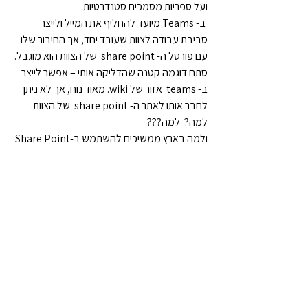
ועל ספריות מסמכים סטנדרטיות.
 ב- Teams מיועד להחליף את המייל ולייצר 
סביבת עבודה לצוות שעובד יחד, אך החיבור שלו 
עם פורטל ה- share point  של הצוות הוא מוגבל. 
סתם דוגמה קטנה שהדליקה אותי – אפשר לייצר 
ב- teams  אזור של wiki. מאוד נוח, אך לא ניתן 
לחבר אותו לאתר ה- share point  של הצוות. 
למה?  למה???
ולמה בארץ ממשיכים להשתמש ב-Share Point 
סטנדרטי שדורש הרבה תחזוקה ופיתוח אבל שלא 
ממש נוח למשתמשים.
כן,דעתי הולכת ומתחזקת ש-Igloo היא סביבת 
עבודה קלה ונוחה, דומה יותר ל-wix  מאשר כל 
פתרון אחר ומאפשרת לארגון לייצר אתר אינטרנט 
פנימי או משותף עם הלקוחות, בו יונגש מידע 
מקצועי תוך כדי חוויה של עבודת צוות. אם אתם 
רוצים לבחון משהו חדש, אחר, ופשוט – זה הזמן 
להסתכל על איגלו. הוא נפוץ מאוד במעל 1,000 
ארגונים בעולם, ושווה חשיבה מחודשת.