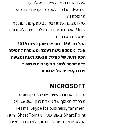
איגלו. החברה יצרה שיתוף פעולה עם 
Lucidworks כדי לספק פונקציונליות חיפוש 
מבוססת AI.
איגלו מציעה אינטגרציה עם ספקי פתרונות כמו 
Slack, אשר נתפסת גם כאלטרנטיבה לפתרונות 
פורטלים מסורתיים.
המלצת  
ISG
 – מובילת שוק לשנת 2019
איגלו מספקת גישה רעננה ומשופרת לתפיסה 
המסורתית של פורטלים ואינטראנט ומציעה 
פלטפורמה לחיבור העובדים ולשיפור 
פרודוקטיבית של ארגונים.
MICROSOFT
סביבת העבודה השיתופית של מיקרוסופט 
מורכבת מאוסף של מוצרים כגון Office 365, 
Teams, Skype for business, Yammer, 
SharePoint. באופן מסורתי SharePoint הייתה 
הפלטפורמה הפופולרית ביותר לפיתוח פורטלים 