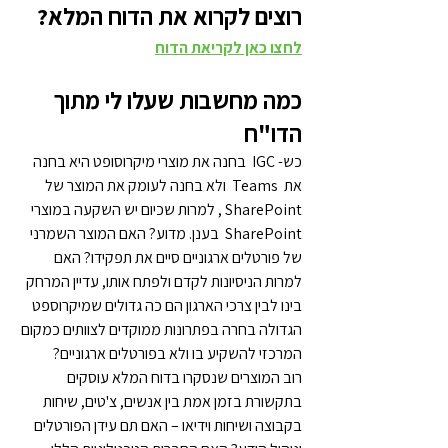
רוצים לקרוא את הדוח המלא?
לחצו כאן לקריאת הדוח
כמה מחשבות שעלו לי מתוך 
הדו"ח
כש- IGC  בחנה את מוצרי מיקרוסופט היא בחנה 
את  Teams  ולא בחנה לעומק את המוצר של 
SharePoint , למרות שכיום יש השקעה במוצרי 
SharePoint  בענן. מדוע? האם המוצר השמרני 
של פורטלים ארגוניים סיים את תפקידו? האם 
למרות הניסיונות לקדם ולפתח אותו, עדיין המרחק 
בינו לבין צרכי הארגון הם כה גדולים שמיקרוספט 
הגדולה בחרה בפתרונות ממוקדים לצוותים כמקום 
המרכזי להשקיע בו ולא בפורטלים ארגוניים?
רוב המוצרים שנסקרו בדוח המלא עוסקים 
בתקשורת בזמן אמת בין אנשים, צ'טים, שיחות 
בקבוצה ושיחות וידיאו – האם תם עידן הפורטלים 