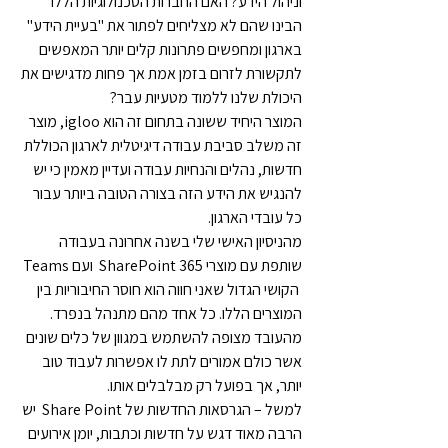
וניהול הידע? האם החברות הטכנולוגיות הללו 
הבינו שהם לא מצליחים לפתור את "בעיית הידע" 
בארגון ומחפשים פתרונות קלים יותר המאפשים 
לתקשורת לזרום בזמן אמת אך פחות מדגישים את 
היכולת שלנו ללמוד מטעיות עבר?
המוצר היחיד ששונה בתחום זה הוא igloo, מוצר 
זה משלב סביבת עבודה דיגיטלית לארגון הכוללת 
חדשות, נהלים והנחיות עבודה ועדיין מאמין כי יש 
להנגיש את הידע הזה בצורה הטובה ביותר עבור 
כל עובדי הארגון.
מהניסיון האישי שלי בשנה אחרונה בעבודה 
שותפת עם מוצרי SharePoint 365  ועם Teams 
 הקושי הגדול שאני חווה הוא חוסר החיבוריות בין 
המוצרים הללו. כל אחד מהם מתנהל בנפרד. 
מהעובד מצופה להשתמש במגוון של כלים שונים 
אשר כולם אמורים לתת לו אפשרות לעבוד טוב 
יותר, אך בפועל רק מבלבלים אותו.
למשל – הגרסאות החדשות של Share Point  יש 
הרבה מאוד דגש על חדשות וכתבות, יומן אירועים 