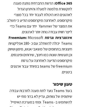
Office 365: 
הרשת החברתית נותנת מענה 
לתקשורת מלמטה למעלה והיתרון הגדול 
לארגונים היא היכולת לעבוד יחד בכל מוצרי 
מיקרוסופט. לאחרונה מיקרוסופט הודיע כי תשלב 
את המוצר של Yammer   יחד עם Teams כדי 
לייצר חווית עבודה נוחה יותר לארגונים.
אינטגרציות  וגרסת 
Microsoft 
: 
Freemium
Teams  יכולה להשתלב עם כ -180 אפליקציות 
חיצוניות בתחומים של משאבי אנוש, מימון ושיווק 
וכן תעשיות שונות כמו חינוך, שירותים ופיננסים. 
מיקרוסופט הודיעה לאחרונה על גרסת 
freemium של teams במיוחד עבור ארגונים 
בינוניים.
טעון שיפור
בעוד Teams נועד לתת מענה לתרבות עבודה 
שיתופית של צוותים, עדיין לא ברור מתי יש 
להשתמש ב- Teams  ומתי במערכת האימייל 