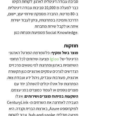
סביבת עבודה דיגיטלית לארגון. לקוחות הקימו 
כבר למעלה מ 10,000 סביבות עבודה דיגיטליות 
ב-80 מדינות. החברה מספקת שירותי יעוץ, יישום, 
הדרכה ותמיכה בפתרונותיו, וניתן לעבוד ישירות 
איתה או לקבל שירות מחברות 
מטמיעות ומנחות כגון Social Knowledge.
חוזקות
מוצר בשל ומקיף:
 פלטפורמת הפורטל הארגוני 
הדיגיטלי של 
Igloo
 מציעה שירותים לכל תחומי 
השיתופיות בארגון ופתרונות לפי נושאים מרכזיים 
הנדרשים לצרכים עסקיים וארגוניים כגון תקשורת 
ארגונית, מעורבות עובדים, ניהול ידע ועבודת צוות.
הפתרונות של איגלו יכולים להשתלב יחד עם 
מוצרים נוספים או לעמוד כמוצרים בפני עצמם.
השקעות בפיתוח מוצרים ושירותים:
 איגלו 
העבירה לאחרונה את השרתים מ- CenturyLink 
למיקרוסופט Azure, בארצות הברית וקנדה. היא 
מציעה מודלים  hub-and-spoke  עבור לקוחות 