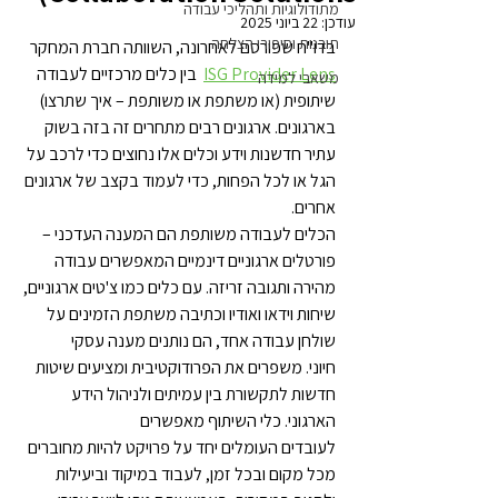
מתודולוגיות ותהליכי עבודה
עודכן:
22 ביוני 2025
תובנות וסיפורי הצלחה
בדו"ח שפורסם לאחרונה, השוותה חברת המחקר 
ISG Provider Lens
  בין כלים מרכזיים לעבודה 
משאבי למידה
שיתופית (או משתפת או משותפת – איך שתרצו) 
בארגונים. ארגונים רבים מתחרים זה בזה בשוק 
עתיר חדשנות וידע וכלים אלו נחוצים כדי לרכב על 
הגל או לכל הפחות, כדי לעמוד בקצב של ארגונים 
אחרים.
הכלים לעבודה משותפת הם המענה העדכני – 
פורטלים ארגוניים דינמיים המאפשרים עבודה 
מהירה ותגובה זריזה. עם כלים כמו צ'טים ארגוניים, 
שיחות וידאו ואודיו וכתיבה משתפת הזמינים על 
שולחן עבודה אחד, הם נותנים מענה עסקי 
חיוני. משפרים את הפרודוקטיבית ומציעים שיטות 
חדשות לתקשורת בין עמיתים ולניהול הידע 
הארגוני. כלי השיתוף מאפשרים 
לעובדים העומלים יחד על פרויקט להיות מחוברים 
מכל מקום ובכל זמן, לעבוד במיקוד וביעילות 