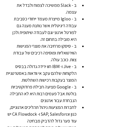
ב - Slack ממשיכה לצמוח ולבדל את 
עצמה.
ב - Igloo מייצרת מעמד ייחודי כסביבת 
עבודה דיגיטלית אשר נותנת מענה גם 
לפורטל ארגוני וגם לעבודה שיתופית ולכן 
היא מובילה בתחום זה.
ב - סיסקו מרחיבה את מוצרי הפגישות 
הווירטואליות ומוסיפה רכיבים של עבודת 
צוות. כוכב עולה.
ב - Jive ו- IBM חוו ירידה גדולה בבסיס 
הלקוחות שלהם עקב אי וודאות באסטרטגיית 
המוצר בעקבות רכישות השתלטות.
ב - Google מציעה חבילת פרודוקטיביות 
בולטת אבל פעמים רבות היא לא החבילה 
הנבחרת עבור ארגונים
לחברות המציעות ניהול תהליכים ארגוניים, 
כגון SAP, Salesforce ו- CA Flowdock יש 
עוד פער גדול להדביק מבחינה 