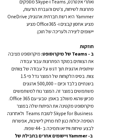
ואתרי אינטרנט, Teams ו-Skype מספקים 
פתרונות לשיחות, צ'טים והעברת הודעות, 
Yammer  היא רשת חברתית ארגונית; OneDrive 
מציע אחסון קבצים ו- Office365 מציע 
יישומים ליצירה ולעריכה של תוכן.
חוזקות
ב - Teams של מיקרוסופט:
 מיקרוסופט מציבה 
את הצוותים במוקד הפתרונות עבור עבודה 
שיתופית ארגונית תוך דגש על עבודה של צוותים 
צוות. בסיס הלקוחות של המוצר גדל פי 1.5 
בשנתיים בלבד וכיום – 500,000 ארגונים 
משתמשים במוצר זה. המוצר נוח למשתמשים 
מכיוון שהוא משולב באופן  טבעי עם Office 365. 
מיקרוסופט מקטינה את הפיתוח שלה במוצר 
 Skype for Business לטובת Teams  ולאחרונה 
הוסיפה יכולות כגון לוח מחיק לישיבות, אפשרות 
לבצע שיחות ווידיאו ותמיכה ב -44 שפות.
 ב- Yammer ויישומים אחרים בחבילת של 