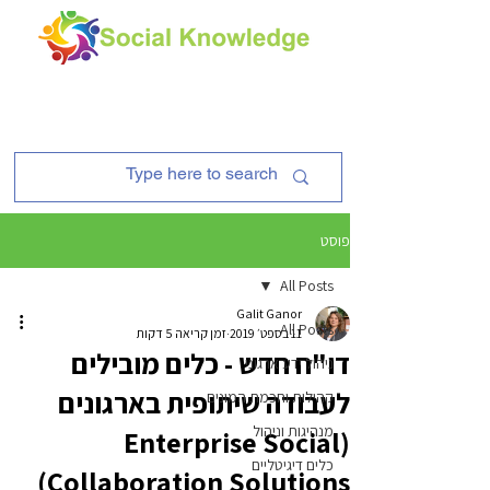
פוסט
All Posts
Galit Ganor
All Posts
11 בספט׳ 2019
זמן קריאה 5 דקות
דו"ח חדש - כלים מובילים
ניהול ידע ארגוני
לעבודה שיתופית בארגונים
קהילות וחכמת המונים
מנהיגות וניהול
(Enterprise Social
כלים דיגיטליים
Collaboration Solutions)