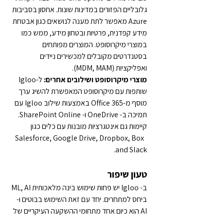
גלובליים הפזורים במדינות שונות. אחסון בסביבות 
Azure מאפשר לתת מענה לנושאים כגון אבטחת 
מידע קפדנית, פרטיות ובטחון מידע, ממש כמו 
במוצרי מיקרוסופט. המוצרים מפותחים 
בסטנדרטים מקובלים למכשירים ניידים 
ואפליקציות (MDM, MAM).
מוצרי מיקרוסופט ושילובים אחרים:
 ל-Igloo 
שותפות עם מיקרוסופט המאפשרת להשיג ערך 
מוסף מ-Office 365 באמצעות שילוב Igloo עם 
תמיכה ב- OneDrive ו- SharePoint Online.  
קיימות גם אינטגרציות מובנות עם כלים כגון 
 Salesforce, Google Drive, Dropbox, Box 
and Slack.
טעון שיפור
ב- Igloo יש פחות שימוש בינה מלאכותית ML, AI 
ביחס למתחרים. יחד עם זאת השימוש בבוטים ו- 
AI הוא כיום אחד מתחומי ההשקעה העיקריים של 