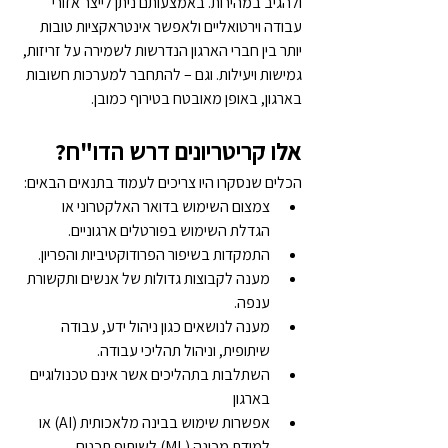
ולהגיב במהירות. באמצעותם ניתן לייצר אזורי 
עבודה וירטואליים ולאפשר אינטראקציות טובות 
יותר בין חברי הארגון הנדרשות לשמירה על זריזות, 
גמישות ויעילות. וגם – להתחבר למערכות חשובות 
בארגון, באופן מאובטח בטירוף כמובן.
אלו קריטריונים דרש הדו"ח?
הכלים שנסקרו היו צריכים לעמוד בתנאים הבאים:
צמצום השימוש בדואר האלקטרוני או 
הגדלת השימוש בפורטלים ארגוניים.
התמקדות בשיפור הפרודוקטיביות והפריון.
מענה לקבוצות גדולות של אנשים ותקשורת 
ענפה.
מענה לנושאים כגון ניהול ידע, עבודה 
שיתופית, וניהול תהליכי עבודה.
השתלבות בתהליכים אשר אינם טכנולוגיים 
בארגון
אפשרות שימוש בבינה מלאכותית (AI) או 
למידת מכונה (ML) לשיתוף תכנים