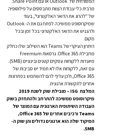
המסורתית של  Outlook או עם Share Point. 
מרבית כלי עבודת הצוות מתבססים על פילוסופיה 
של "להרוג את הדואר האלקטרוני", בעוד 
שמיקרוסופט ממשיכה לפתח גם את ה- Outlook 
ולהנגיש את הדואר האלקטרוני בכל זמן ובכל 
מקום.
היתרון העיקרי של Teams הוא השילוב שלו כחלק 
מחבילת Office 365. גרסאות Freemium 
מיועדות ללקוחות עסקיים קטנים ובינוניים (SMB). 
עם זאת, ללקוחות אלו לא תמיד יש סביבות של 
Office 365, ולכן עדיף להם להשתמש בפתרונות 
אחרים לתקשורת ארגונית.
המלצת  ISG – מובילת שוק לשנת 2019
מיקרוסופט ממשיכה להתרחב ולהתחזק בשוק 
העבודה השיתופית הארגונית עם המוצר של 
Teams ורכיבים אחרים של Office 365, 
המיקוד שלה הוא ארגונים גדולים והן שוק ה- 
SMB.