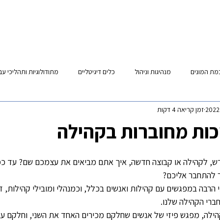
בלוג
בוגרים - קורס קהילות
לקוחות
סביבה לקו
מת המונים
מנהיגות וניהול
כלים דיגיטליים
מתודולוגיות ותהליכי עב
זמן קריאה 4 דקות
כות מחוברות בקהילה
, לקהילה או קבוצה חדשה, איך אתם מביאים את עצמכם שם? עד כמ
 להתחבר אליכם?
רבה במפגשים עם קהילות ואנשים בכלל, וכמנהלי ומובילי קהילות, 
ברי הקהילה שלנו.
ילה, מפגש פיזי של אנשים שחלקם מכירים האחד את השני, וחלקם עב