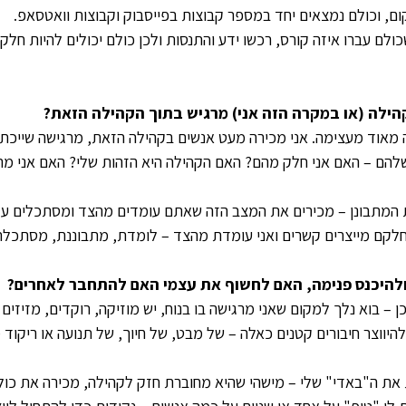
ום, וכולם נמצאים יחד במספר קבוצות בפייסבוק וקבוצות וואטסאפ.
לם עברו איזה קורס, רכשו ידע והתנסות ולכן כולם יכולים להיות חלק
הילה (או במקרה הזה אני) מרגיש בתוך הקהילה הזאת?
יה מאוד מעצימה. אני מכירה מעט אנשים בקהילה הזאת, מרגישה שייכת ו
הם – האם אני חלק מהם? האם הקהילה היא הזהות שלי? האם אני מרג
מתבונן – מכירים את המצב הזה שאתם עומדים מהצד ומסתכלים על 
חלקם מייצרים קשרים ואני עומדת מהצד – לומדת, מתבוננת, מסתכלת
להיכנס פנימה, האם לחשוף את עצמי האם להתחבר לאחרים?
 – בוא נלך למקום שאני מרגישה בו בנוח, יש מוזיקה, רוקדים, מזיזים 
היווצר חיבורים קטנים כאלה – של מבט, של חיוך, של תנועה או ריקוד
 את ה"באדי" שלי – מישהי שהיא מחוברת חזק לקהילה, מכירה את כולם