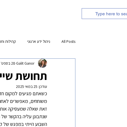
אודות
השירותים שלנו
All Posts
ניהול ידע ארגוני
קהילות וחכ
Galit Ganor
28 בספט׳ 2022
משאבי למידה
תחושת שיי
עודכן:
25 במאי 2025
כשאתם מגיעים למקום חדש
משוחחים, מאפשרים לאחר
זאת שאלה שמעסיקה אותי ה
שנתבונן עליה בהקשר של ח
השבוע הייתי במפגש של קה