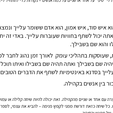
ת לי "טיפ" על אחד או שניים על כמה אנשים – נקודות כדי להתחיל לייצ
וא איש סוד, איש אמון, הוא אדם ששומר עלייך ונמצא
תה יכול לשתף בחוויות שעוברות עלייך. באדי זה יח
 והוא שם בשבילך.
, שעוסקות בתהליכי עומק  לאורך זמן נהוג לחבר ל
היה שם בשבילך ואתה תהיה שם בשבילו ואיתו תוכל
עלייך בסדנא באינטימיות לשתף את הדברים הטובים 
ור בין אנשים בקהילה.
ה עם אחד או שניים מהקהילה. זאת יכולה להיות שיחה קלילה או עמוקה.
 כל שיחה כזאת דורשת ממני לקפוץ פנימה – להביא את עצמי, לספר 
של מפגש והחיבור.