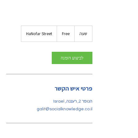
Free
שעה
ש
Free
HaNofar Street
ע
לביצוע הזמנה
פרטי איש הקשר
הנופר 2, רעננה, Israel
galit@socialknowledge.co.il