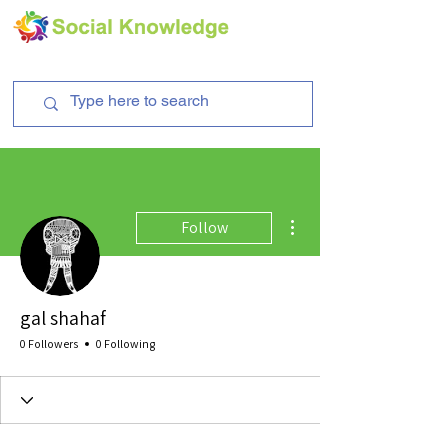
More actions
Follow
gal shahaf
0 Followers
0 Following