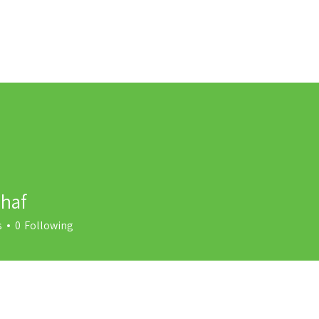
סבי
Customers
בוגרים - קורס קהילות
Blog
O
Privacy
ahaf
s
0
Following