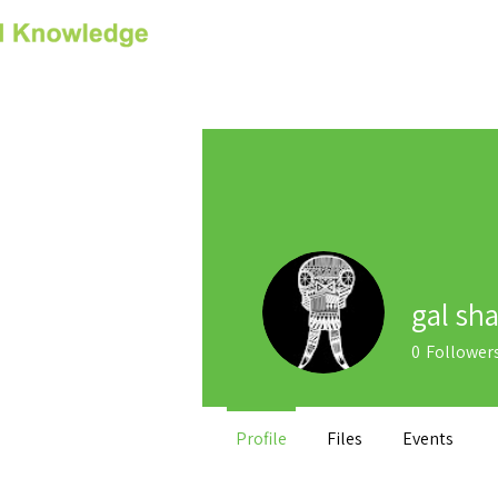
Contact us
בה לקורס
gal sh
0
Follower
Profile
Files
Events