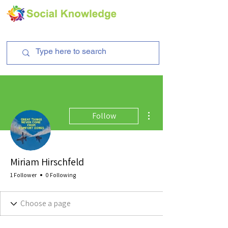
More actions
Follow
Miriam Hirschfeld
1 Follower
0 Following