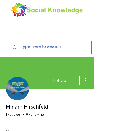
More actions
Follow
Miriam Hirschfeld
1 Follower
0 Following