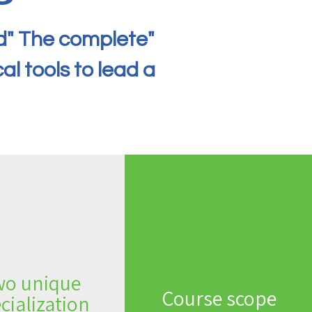
d" The complete
al tools to lead a
wo
unique
Course scope
cialization