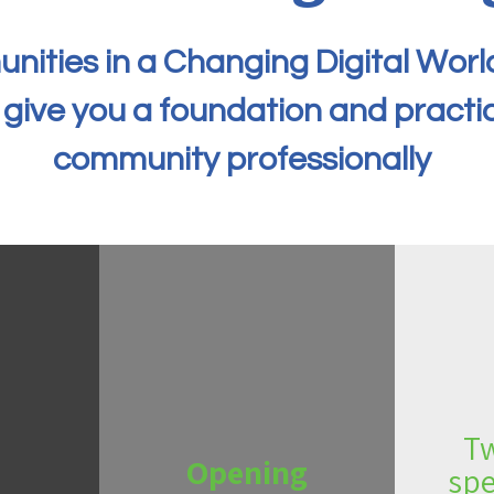
ities in a Changing Digital Worl
 give you a foundation and practic
community professionally
T
e
Opening
spe