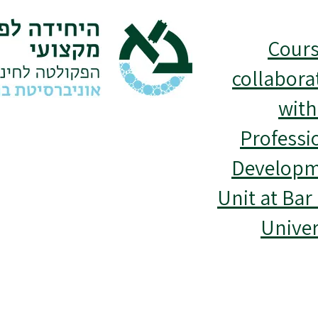
Cours
collabora
with
Professi
Develop
Unit at Bar 
Univer