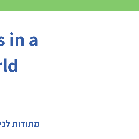
 in a
rld
ling בווידאו, ו- AI