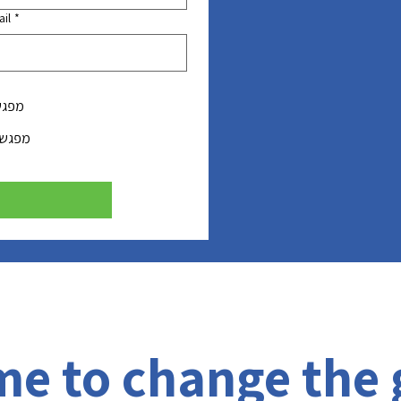
il
*
מפגש בוקר
מפגש ערב - י
ime to change the