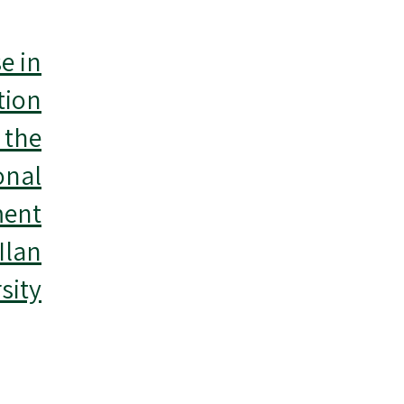
e in
tion
 the
onal
ment
Ilan
sity