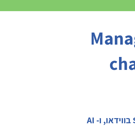
Manag
cha