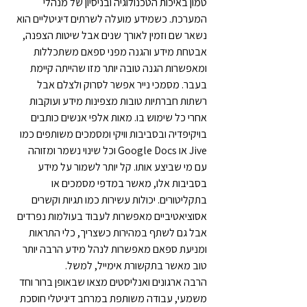
טמון באיכות הטכנולוגיה ובניסיון של מנהלי 
המערכת. כשמידע מועלה לשרתים דיגיטליים הוא 
נשאר שם וזמין לאורך שנים אבל שיטות הצפנה, 
אבטחת מידע והגנה מפני ספאם משתכללות 
ומאפשרות הגנה טובה יותר מזו שהייתה קיימת 
בעבר. מסמכי נייר אפשר לסרוק ולצלם אבל 
רשתות חברתיות טובות מצפינות מידע ועוקבות 
אחרי כל שימוש בו. מאות אלפי אנשים כותבים 
בויקיפדיה ובסביבות וויקי ומסמכים משותפים כמו 
Jive או Google Docs וכל שינוי נשמר ומזוהה 
עם מי שביצע אותו. קל יותר לשמור על מידע 
בסביבות אלו, מאשר במדפי מסמכים או 
בתקליטורים. יכולות עשירות כמו תגיות וקשרים 
אסוציאטיביים מאפשרות לעבוד בעולמות נפרדים 
אבל גם לשתף במהירות כשצריך, כלי התראות 
ומניעת ספאם מאפשרות לנהל מידע הרבה יותר 
טוב מאשר בתקשורת אימייל, למשל.
הרבה ארגונים ואנליסטים מצאו שבאופן ברור וחד 
משמעי, עבודה משותפת במרחב דיגיטלי חוסכת 