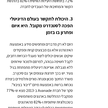
72% בתחושת היעילות האישית ו-81% בהרגשת 
הקשר והמחויבות של העובדים לחברה.
3. היכולת לתקשר בעולם הדיגיטלי 
הפכה לסטנדרט מקובל. היא איום 
ופתרון בו בזמן
היום לא רק מדברים ומחפשים מידע באמצעות 
האינטרנט אלא גם מבצעים קניות ומפקידים 
שיקים. אנשים יכולים ליצור מעגלי הכרויות רחבים, 
לקבל חשיפה גבוהה, לפרסם ולמכור שירותים 
ללא מגבלות. אוריינות דיגיטלית מתפתחת בגיל 
צעיר. יש בכך יתרונות עצומים אך גם סיכון רב. 
משרד החינוך מכוון ומנחה מורים ותלמידים ביצירת 
נוכחות ברשת באמצעות מיזם "דיבור בציבור". 
סקר של חברת Avanade ב-2013 מצא ש-77% 
ממקבלי ההחלטות בארגונים משתמשים 
בטכנולוגיות שיתופיות ו-82% מהארגונים 
שמשתמשים בכלים לעבודה דיגיטלית משותפת 