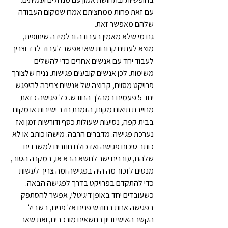
עם זאת פחות ממחציתם אמרו שמקום העבודה 
שלהם מאפשר זאת.
גם מי שלא מאמין בעבודה ובלמידה שיתופית, 
מוצא לעתים קרובות שאי אפשר לעבוד לבד וצריך 
לעבוד יחד עם אנשים אחרים כדי להשלים 
משימות. לכן אנשים קובעים פגישות. נניח שלצורך 
פרויקט מסוים, קבוצה של אנשים צריכה להיפגש 
יחד 5 פעמים במהלך החודש. כל פגישה כזאת 
מחייבת תיאום מקום, הזמנת חדר ישיבות או מקום 
בבית קפה, נסיעות שעולות כסף ודורשות זמן ואז 
נערכת פגישה. מדברים הרבה. מישהו כותב או לא 
כותב סיכום פגישה ואז כולם חוזרים למשרדים 
שלהם, עוברים ישר לנושא הבא או, במקרה הטוב, 
מנסים לזכור מה היה בפגישה ומה צריך לעשות 
כדי להתקדם בפרויקט בדרך לפגישה הבאה.
כשעובדים יחד באופן דיגיטלי, אפשר להסתפק 
בפגישה אחת בחודש פנים אל פנים, בשביל 
הקשר האישי ודיון בנושאים מורכבים, ואת שאר 