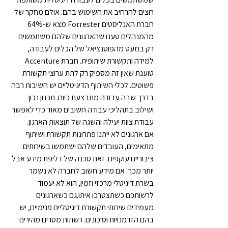
רוצים להרחיב את השימוש בהם. אולם מחקר של 
חברת האנליסטים Forrester מצא ש-64% 
מהמנהלים טענו שהארגונים שלהם משתמשים 
רק במעט מהפוטנציאל של הכלים לעבודה, 
למידה ותקשורת שיתופית. חברת Accenture 
טוענת שאין זה מספיק רק לתת ערוצי תקשורת 
פשוטים. לכלי השיתוף הדיגיטליים יש חשיבות רבה 
בדרך שבה עבודה מתבצעת כיום. תכנון נכון 
ושילוב בתהליכי עבודה חשובים מאוד כדי לאפשר 
עבודת צוות יעילה והשגה של תוצאות הארגון.
אם ארגונים לא ייתנו פתרונות תקשורת ושיתוף 
מתאימים, העובדים שלהם ישתמשו בשירותים 
ציבוריים עוקפים. זאת סכנה של דליפת מידע אבל 
יותר מכך. אם מידע חשוב לחברה לא נשמר 
בשרת דיגיטלי מרכזי וזמין, הוא לא יעמוד 
לרשותכם כשתצטרכו איתו.גם כשארגונים 
מעמידים שירותי תקשורת דיגיטליים פנימיים, יש 
בהם הזדמנויות וסיכונים. רשתות מסרים מהירים 