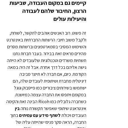
קיימים גם במקום העבודה, שביעות 
הרצון, החיבור שלהם לעבודה 
והיעילות עולים
זה פשוט. רוב האנשים אוהבים לתקשר, לשוחח, 
ולקבל משוב חיובי. הרשתות החברתיות באינטרנט 
והשימוש המסיבי בסמארטפונים וברשתות מסרים 
מהירים מראים זאת בבירור. בעבר חברות נתנו 
תשתיות משרדים וטכנולוגיות שלעובדים לא הייתה 
גישה אליהם בכל דרך אחרת. אבל זה היה במאה 
הקודמת. כיום, אם חברה לא תייצר סביבה 
דיגיטלית מחברת ושיתופית לעובדים שלה, הם 
ישתמשו בשירותים ציבוריים כמו פייסבוק וגוגל 
במקומם ויתפסו את החברה עצמה כמיושנת. 
כשחברה גלובלית כמו Ricoh הבינה זאת והקימה 
אינטראנט שיתופי שאפשר תקשורת נוחה 
בין
העובדים ויכולת 
לשתף מידע עם עמיתים
 בתוך 
החברה, הראה סקר פנימי שהייתה עליה של 