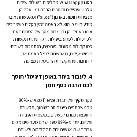
בסגנון Whatsapp מחליפות ביעילות שיחות 
טלפון ואימיילים וחוסכות הרבה זמן, אבל הן 
מנציחות חומות בארגון ("silos") ומאפשרות איבוד 
מידע חיוני כי הוא לא באמת זמין בקלות כשצריכים 
אותו בעתיד. הן גם יוצרות מסך של הסחות דעת 
ולכן יכולות לפגוע ביעילות. רק רשתות תקשורת 
כמו קהילות מקוונות ופורומים, הנתמכות בשירותי 
חיפוש יעילים, מאפשרות לנצל באמת את 
היתרונות שהתקשורת הדיגיטלית מציעה
4. לעבוד ביחד באופן דיגיטלי חוסך 
לכם הרבה כסף וזמן
סקר מקיף של חברת Fierce מצא ש-86% 
מהמשתתפים ציינו חוסר בשיתוף, תקשורת, 
והיוועצות כגורם לכשלים במקומות העבודה 
שלהם. יותר מ-99% טענו שהם מעדיפים מקום 
עבודה שבו אנשים יכולים להזדהות ולשוחח 
בחופשיות ובתחושת אמון עם מנהלים ועמיתים. 