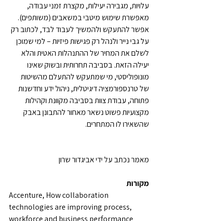
עלויות, מגבירה יעילות, מקצרת זמני עבודה, 
מאפשרת שימוש מיטבי במשאבים (משותפים). 
אפשר להתעקש ולהמשיך לעבוד לבד, לכתוב רק 
על גבי נייר ולנהל רק פגישות פיזיות – למי שמוכן 
לשלם את המחיר של ההתנהלות האטית והלא 
יעילה הזאת. בסביבה תחרותית ובשוק שאינו 
מונופוליסטי, מי שמתעקש להתעלם מהשיטות 
של טרנספורמציה דיגיטלית, ניהול ידע וחדשנות 
פתוחה, עבודת צוות בסביבה מקוונת וקהילות 
מקצועיות פשוט נשאר מאחור להתבונן באבק 
שהשאירו לו המתחרים.
מאמר נכתב על ידי אביגדור שרון
מקורות
Accenture, How collaboration 
technologies are improving process, 
workforce and business performance