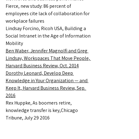
Fierce, new study: 86 percent of 
employees cite lack of collaboration for 
workplace failures
Lindsay Forcino, Ricoh USA, Building a 
Social Intranet in the Age of Information 
Mobility
Ben Waber, Jennifer Magnolfi and Greg 
Lindsay, Workspaces That Move People, 
Harvard Business Review, Oct. 2014
Dorothy Leonard, Develop Deep 
Knowledge in Your Organization — and 
Keep It, Harvard Business Review, Sep. 
2016
Rex Huppke, As boomers retire, 
knowledge transfer is key,Chicago 
Tribune, July 29 2016