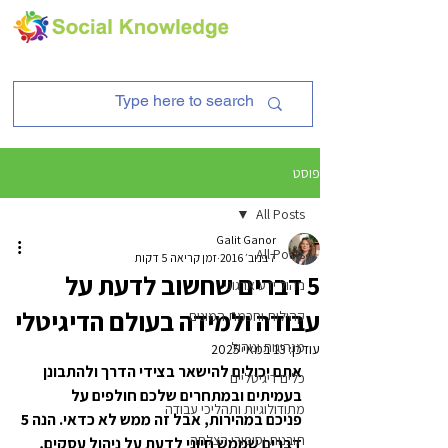
פוסט
All Posts
Galit Ganor
All Posts
7 בנוב׳ 2016
זמן קריאה 5 דקות
5 דברים שחשוב לדעת על
ניהול ידע ארגוני
עבודה ולמידה בעולם הדיגיטלי
קהילות וחכמת המונים
מנהיגות וניהול
עודכן:
13 במאי 2025
אתם יכולים להישאר בצידי הדרך ולהתבונן 
כלים דיגיטליים
בעמיתים ובמתחרים שלכם חולפים על 
מתודולוגיות ותהליכי עבודה
פניכם במהירות, אבל זה ממש לא כדאי. הנה 5 
תובנות וסיפורי הצלחה
דברים שממש חיוני לדעת על ניהול עסקים, 