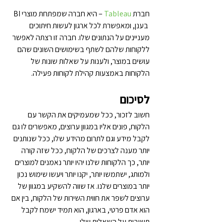
חברת 
Tableau
 – היא חברה שמפתחת מוצרי BI 
 בענן, ומאפשרת לכל ארגון לעשות חיתוכים 
מעניינים על הנתונים שלו. חברה זו רצתה לאפשר 
ללקוחות שלהם לשתף בשימושים השונים שהם 
עושים במוצר, ולענות על שאלות שונות של 
הלקוחות באמצעות קהילת לקוחות פעילה.
לסיכום
חשוב לזכור, ככל שמעמיקים את הקשר עם 
הלקוח, פונים אליו במגוון ערוצים, מאפשרים לו גם 
לקבל מידע וגם לתרום מהידע שלו, ככל שנותנים 
יותר מענה לצרכים של הלקוח, ככל שזה קורה 
יותר, כך הלקוחות שלנו יהיו יותר נאמנים למוצרים 
ולמותג, ישתמשו יותר, יקנו יותר ויעשו שימוש נכון 
יותר במוצרים שלנו. אז שווה להשקיע במגוון של 
ערוצים לשפר את חווית השירות של הלקוח, בין אם 
הוא אדם פרטי, בארגון, הוא תמיד ישמח לקבל 
תשובות על השאלות שלו.