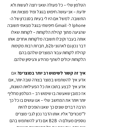
הטלפון שלי – כל פעולה שאני רוצה לעשות ולא 
יודעת – אני עושה חיפוש בגוגל ומיד מוצאת את 
התשובה. למשל אם היו לי בעיות בסנכרון של ה- 
Iphone ל- Gmail חיפשתי בגוגל מצאתי תשובה 
שהגיעה מתוך קהילת הלקוחות – לקוחות שאלו 
אותה בעבר וקיבלו תשובה מלקוחות אחרים. אותו 
דבר נכון גם לארגוני b2b, חברות רבות מקימות 
קהילת לקוחות עבור המוצרים שלהם בהם 
הלקוחות יכולים לשתף מהידע והניסיון שלהם.
איך זה קשור לשימוש רב יותר במוצרים?
 אם 
אדע איך להשתמש במוצר בצורה טובה יותר, אם 
אדע איך לבצע בתוכו את כל הפעילויות השונות, 
אז כמובן שאעשה בו שימוש רב – הטלפון מחליף 
יותר ויותר את המחשב שלי – אנו עושים בו כל כך 
הרבה דברים שונים כך שאנו הופכים להיות 
ל"מכורים" אליו. אותו הדבר נכון לגבי מוצרים 
נוספים מעולם ה- B2B אם נדע להשתמש בהם 