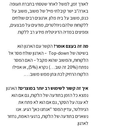
לאורך זמן, למשל לאחר שטסתי בחברת תעופה 
בארה"ב ישר קיבלתי מייל של משוב, משוב על 
כנס, משוב על בית מלון. ארגונים רבים שולחים 
ללקוחות שלהם ניוזלטרים, מודעים על מבצעים, 
ומפיצים במדיה הדיגיטלית מידע רב ללקוח.
מה זה בעצם אומר? 
הקשר עם הארגון הוא 
בשיטה של Top-down  – הארגון שולח מסר אל 
הלקוחות, והמשוב שהוא מקבל – האם המסר 
נפתח (20% זה טוב…) נקרא (5%), או אפילו 
הלקוח הרחיק לכת ונתן ממש משוב….
איך זה קשור לשימוש רב יותר במוצרים?
 הארגון 
נמצא כל הזמן בתודעה של הלקוח, גם אם הוא 
לא ענה על הסקר, גם אם הוא לא פתח את 
הניוזלטר, עדיין המסר "אנחנו כאן" הגיע. אנו 
נשארים בתודעה של הלקוח, ברגעי האמת, נחזור 
לארגון.