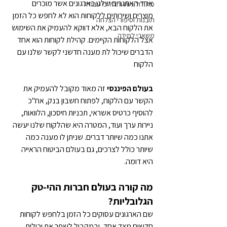
אחד האתגרים שלנו כארגונים אשר מוכרים 
מתודולוגיות ותהליכי עבודה
מוצרים ושירותים ללקוחות הוא לא לחפש כל הזמן 
תובנות וסיפורי הצלחה
את הלקוח הבא, אלא דווקא להעמיק את השימוש 
משאבי למידה
אצל הלקוחות הקיימים. קהילת לקוחות הוא אחד 
הדברים שיכול לת מענה חדשני לקשר שלנו עם 
הלקוח
בעולם הפיננסי 
זה מאוד מקובל להעמיק את 
הקשר עם הלקוח, לפתוח חשבון בנק, אח"כ 
להוסיף כרטיס אשראי, תכניות חיסכון, הלוואות, 
ניירות ערך ועוד, המטרה היא שהלקוח שלנו יעשה 
אתנו כמה שיותר דברים. שניתן לו מענה כמה 
שיותר כולל לצרכים, גם בעולם הביטוח הראייה 
היא דומה.
מה קורה בעולם חברות ההי-טק 
הגלובליות? 
שם הארגונים עסוקים כל הזמן בלחפש לקוחות 
חדשים מצד אחד, ובמקביל לשפר את יכולות 