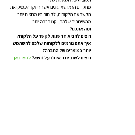
מחקרים הראו שארגונים אשר חיזקו והעמיקו את 
הקשר עם הלקוחות, לקוחות היו מרוצים יותר 
מהשירותים שלהם, וקנו הרבה יותר.
ומה אתכם?
רוצים להביא חדשנות לקשר על הלקוח? 
איך אתם גורמים ללקוחות שלכם להשתמש 
יותר במוצרים של החברה?
רוצים לשוב יחד איתנו על נושא?
 לחצו כאן
לשעתיים ייעוץ חינם.
יעניין אותך לקרוא גם
האם הגיע הזמן להקים קהילת לקוחות
קהילת הלקוחות של Mellanox
רוצים שלקוחות ישתמשו יותר במוצרים שלכם? על 
קהילת לקוחות
הושקה קהילת לקוחות של צ'ק פוינט
מה תהיה ההפתעה הבאה של מועדוני לקוחות?