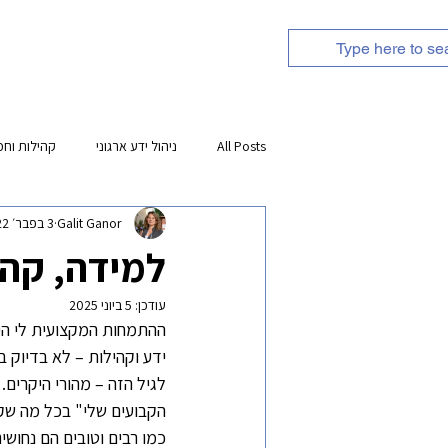
אודות
השירותים שלנו
All Posts
ניהול ידע ארגוני
קהילות וחכ
Galit Ganor
3 בפבר׳ 2022
משאבי למידה
למידה, קהי
עודכן:
5 ביוני 2025
ההתמחות המקצועית לי היא 
ידע וקהילות – לא בדיוק ב
לגיל הזה – מהורי היקרים.
הקבועים שלי" בכל מה שק
כמו רבים וטובים הם נחוש