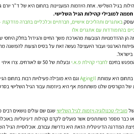
ילות בגיל השלישי. אחת היוזמות המעניינות בתחום היא של ד"ר יורם גו
חממה למובילי קהילות הגיל השלישי. 
וסק 
באתגרים ותהליכים אישיים, חברתיים וכלכליים בחברה מזדקנת – 
ניים בהתמודדות עם אתגרים אלו
הן ההזדמנויות הנובעות מהארכת משך החיים והגידול בחלק היחסי של
פיתוח הארגוני ועבור היועצים? נעשה זאת על בסיס הצעות להמשגה מ
בישראל.
מפגש בחינם 
לחברי קהילת פ.א.י
 ובעלות של 50 ₪ לאורחים. צרו
בתחום היא עמותת 
AgingIl 
וגם היא מובילה פעילויות רבות בתחום הגי
ת של הקורסים שלנו משתתפת אף היא ביוזמות עבור הגיל השלישי בסרטו
של 
מובילי טכנולוגיה ויזמות לגיל השלישי
 שגם שם עולים נושאים רבים מע
או כבר מספר משתתפים אשר פועלים לקדם קהילות דיגיטליות באוכלוסי
יצת המדרגה הדיגיטלית הזאת היא נדרשת עבורם. אוכלוסיית הגיל השל