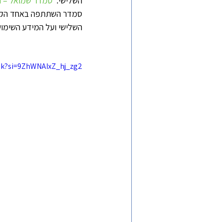
השלישי.  
סמדר שמואל – ו
סמדר השתתפה באחד הקורסי
השלישי ועל המידע השימוש
sIk?si=9ZhWNAIxZ_hj_zg2