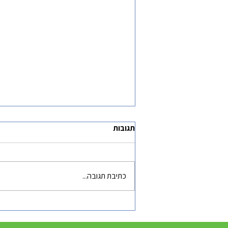
תגובות
כתיבת תגובה...
האם גם העסק שלכם צריך
קהילה? הופעתי ב-i24 כדי לענות