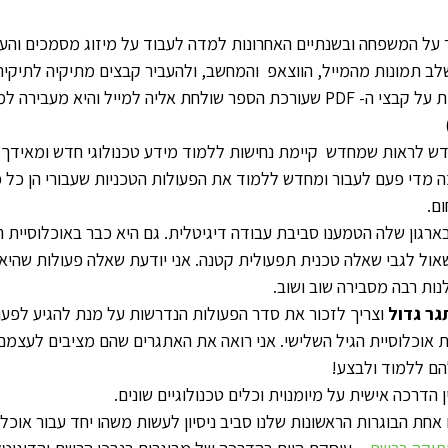
 על המשפחה ובשנתיים האחרונות למדה לעבוד על מיזוג מסמכים והע
, למדה לשלב תמונות מהמייל, הווצאפ  והמחשב, ולהעביר קבצים מתיקיה לתיקי
לימדתי אותה לכתוב הערות על קבצי ה- PDF שעורכת הספר שולחת אליה למייל והיא 
ש לראות שמחדש  קיימת נחישות ללמוד מידע טכנולוגי חדש ומאידך –
 מדי פעם לעבור ומחדש ללמוד את הפעולות הטכניות שעבורי הן כל כ
ם.
ארגון שלה הטמענו סביבת עבודה דיגיטלית. גם היא כבר באוכלוסיית ה
ל לגבי שאלה טכנית תפעולית קטנה. אני יודעת שאלה פעולות שהיא  
לנות רבה מסבירה שוב ושוב.
ר גדול
 וצריך לזכור את סדר הפעולות הנדרשות על מנת להגיע לפע
ת אוכלוסיית הגיל השלישי. אני רואה את האתגרים שהם מציבים לעצמם
ם ללמוד ולבצע!
 הדרכה אישית על מיומנוית וכלים טכנולוגיים שונים.
אחת הבוגרות הראשונות שלנו סביב ניסיון לעשות משהו יחד עבור אוכלוס