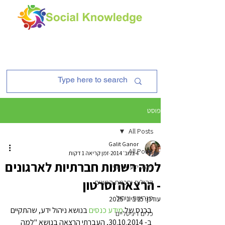
פוסט
All Posts
Galit Ganor
All Posts
4 בנוב׳ 2014
זמן קריאה 1 דקות
למה רשתות חברתיות לארגונים
ניהול ידע ארגוני
- הרצאה וסרטון
קהילות וחכמת המונים
מנהיגות וניהול
עודכן:
15 ביוני 2025
בכנס של 
מידע כנסים
 בנושא ניהול ידע, שהתקיים 
כלים דיגיטליים
ב- 30.10.2014, העברתי הרצאה בנושא "למה 