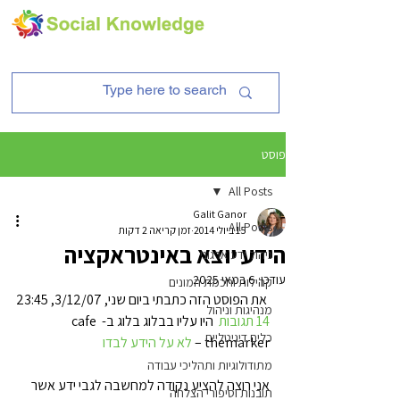
פוסט
All Posts
Galit Ganor
All Posts
15 ביולי 2014
זמן קריאה 2 דקות
הידע יוצא באינטראקציה
ניהול ידע ארגוני
עודכן:
6 במאי 2025
קהילות וחכמת המונים
 את הפוסט הזה כתבתי ביום שני, 3/12/07, 23:45

מנהיגות וניהול
14 תגובות
  היו עליו בבלוג בלוג ב- cafe 
כלים דיגיטליים
themarker – 
לא על הידע לבדו
מתודולוגיות ותהליכי עבודה
אני רוצה להציע נקודה למחשבה לגבי ידע אשר 
תובנות וסיפורי הצלחה