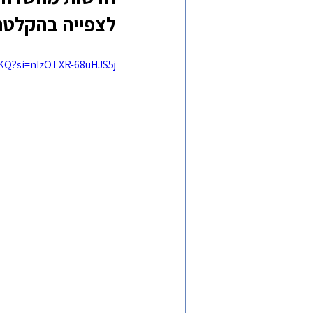
לצפייה בהקלטה
yKQ?si=nIzOTXR-68uHJS5j