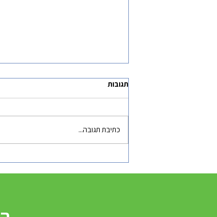
תגובות
כתיבת תגובה...
האם גם העסק שלכם צריך
קהילה? הופעתי ב-i24 כדי לענות
על זה!