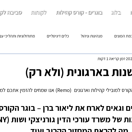
בלוג
בוגרים - קורס קהילות
לקוחות
סביבה לקו
מת המונים
מנהיגות וניהול
כלים דיגיטליים
מתודולוגיות ותהליכי עב
זמן קריאה 1 דקות
ות בארגונית (ולא רק)
לקראת המחזור הבא של הקורס למובילי קהילות וארגונים  (Remo) אנו שמחים 
 וגאים לארח את 
ליאור ברן
 – בוגר הקורס
מה לקראת המחזור הקרוב ועוד