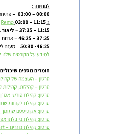
לנוחיותך:
00:00
 – 
03:00 
 – פתיחה
ב 
03:00 – 11:15
Remo
 
11:15 – 37:35
 – 
ליאור ב
37:35 – 46:25
 – אודות 
ה
46:25- 50:30 
– מענה ל
למידע על הקורסים שלנו למ
חומרים נוספים שיכולים 
סרטון – העוצמה של קהילו
סרטון – קהילות, קהילות ק
סרטון: קהילת פורשי אמ"ן ח
סרטון: קהילת לקוחות שתו
סרטון: אקוסיסטם שתומך בתוכני
סרטון: קהילת בייבלתראפי
סרטון: קהילת בוגרים – Heart to Heart