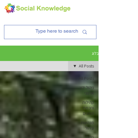
בלוג
All Posts
All Posts
ניהול ידע
ארגוני
קהילות
וחכמת
המונים
מנהיגות
וניהול
כלים